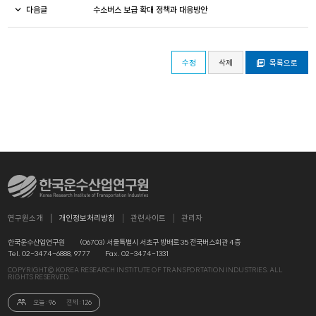
다음글
수소버스 보급 확대 정책과 대응방안
수정
삭제
목록으로
연구원소개
개인정보처리방침
관련사이트
관리자
한국운수산업연구원
(06703) 서울특별시 서초구 방배로 35 전국버스회관 4층
Tel. 02-3474-6888, 9777
Fax. 02-3474-1331
COPYRIGHT© KOREA RESEARCH INSTITUTE OF TRANSPORTATION INDUSTRIES. ALL
RIGHTS RESERVED.
오늘 :
96
전체 :
126