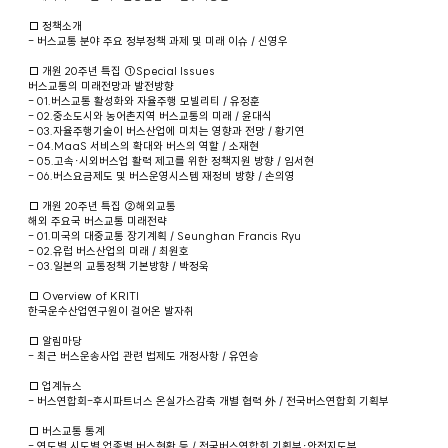
□ 정책소개
- 버스교통 분야 주요 정부정책 과제 및 미래 이슈 / 신영우
□ 개원 20주년 특집 ①Special Issues
버스교통의 미래전망과 발전방향
- 01.버스교통 활성화와 자율주행 모빌리티 / 유정훈
- 02.중소도시와 농어촌지역 버스교통의 미래 / 윤대식
- 03.자율주행기술이 버스산업에 미치는 영향과 전망 / 황기연
- 04.MaaS 서비스의 확대와 버스의 역할 / 소재현
- 05.고속·시외버스업 활력 제고를 위한 정책지원 방향 / 임서현
- 06.버스요금제도 및 버스운영시스템 재정비 방향 / 손의영
□ 개원 20주년 특집 ②해외교통
해외 주요국 버스교통 미래전략
- 01.미국의 대중교통 장기계획 / Seunghan Francis Ryu
- 02.유럽 버스산업의 미래 / 최원호
- 03.일본의 교통정책 기본방향 / 박정욱
□ Overview of KRITI
한국운수산업연구원이 걸어온 발자취
□ 알림마당
- 최근 버스운송사업 관련 법제도 개정사항 / 유연승
□ 업계뉴스
- 버스연합회-후시파트너스 온실가스감축 개별 협력 外 / 전국버스연합회 기획부
□ 버스교통 통계
- 연도별 시도별 업종별 버스현황 등 / 전국버스연합회 기획부·안전지도부