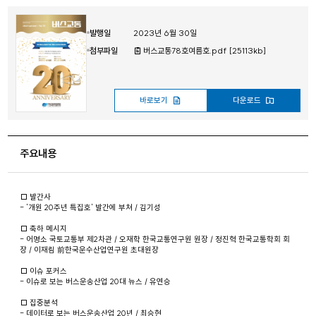
발행일
2023년 6월 30일
첨부파일
버스교통78호여름호.pdf [25113kb]
바로보기
다운로드
주요내용
□ 발간사
- '개원 20주년 특집호' 발간에 부쳐 / 김기성
□ 축하 메시지
- 어명소 국토교통부 제2차관 / 오재학 한국교통연구원 원장 / 정진혁 한국교통학회 회
장 / 이재림 前한국운수산업연구원 초대원장
□ 이슈 포커스
- 이슈로 보는 버스운송산업 20대 뉴스 / 유연승
□ 집중분석
- 데이터로 보는 버스운송산업 20년 / 최승현