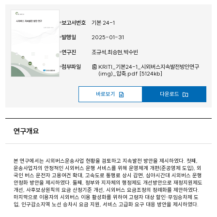
보고서번호
기본 24-1
발행일
2025-01-31
연구진
조규석,최승현,박수빈
첨부파일
KRITI_기본24-1_시외버스지속발전방안연구
(img)_압축.pdf [5124kb]
바로보기
다운로드
연구개요
본 연구에서는 시외버스운송사업 현황을 검토하고 지속발전 방안을 제시하였다. 첫째,
운송사업자의 안정적인 시외버스 운행 서비스를 위해 운영체계 개편(준공영제 도입), 외
국인 버스 운전자 고용여건 확대, 고속도로 통행료 상시 감면, 심야시간대 시외버스 운행
안정화 방안을 제시하였다. 둘째, 정부와 지자체의 행정제도 개선방안으로 재정지원제도
개선, 사후보상원칙의 요금 산정기준 개선, 시외버스 요금조정의 정례화를 제안하였다.
마지막으로 이용자의 시외버스 이용 활성화를 위하여 고령자 대상 할인·무임승차제 도
입, 인구감소지역 노선 승차시 요금 지원, 서비스 고급화 요구 대응 방안을 제시하였다.