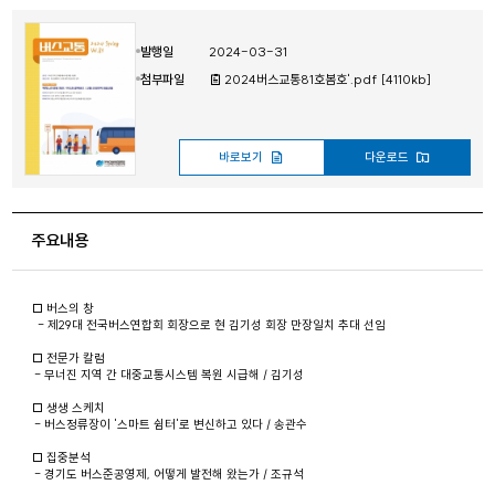
발행일
2024-03-31
첨부파일
2024버스교통81호봄호'.pdf [4110kb]
바로보기
다운로드
주요내용
□ 버스의 창
- 제29대 전국버스연합회 회장으로 현 김기성 회장 만장일치 추대 선임
□ 전문가 칼럼
- 무너진 지역 간 대중교통시스템 복원 시급해 / 김기성
□ 생생 스케치
- 버스정류장이 '스마트 쉼터'로 변신하고 있다 / 송관수
□ 집중분석
- 경기도 버스준공영제, 어떻게 발전해 왔는가 / 조규석