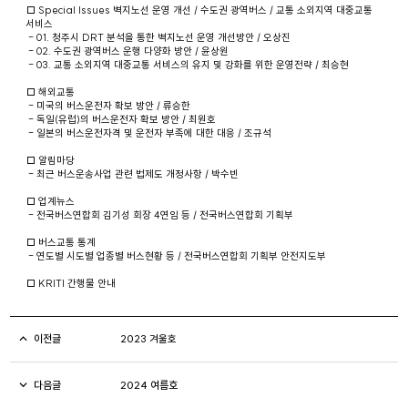
□ Special Issues 벽지노선 운영 개선 / 수도권 광역버스 / 교통 소외지역 대중교통
서비스
- 01. 청주시 DRT 분석을 통한 벽지노선 운영 개선방안 / 오상진
- 02. 수도권 광역버스 운행 다양화 방안 / 윤상원
- 03. 교통 소외지역 대중교통 서비스의 유지 및 강화를 위한 운영전략 / 최승현
□ 해외교통
- 미국의 버스운전자 확보 방안 / 류승한
- 독일(유럽)의 버스운전자 확보 방안 / 최원호
- 일본의 버스운전자격 및 운전자 부족에 대한 대응 / 조규석
□ 알림마당
- 최근 버스운송사업 관련 법제도 개정사항 / 박수빈
□ 업계뉴스
- 전국버스연합회 김기성 회장 4연임 등 / 전국버스연합회 기획부
□ 버스교통 통계
- 연도별 시도별 업종별 버스현황 등 / 전국버스연합회 기획부 안전지도부
□ KRITI 간행물 안내
이전글
2023 겨울호
다음글
2024 여름호