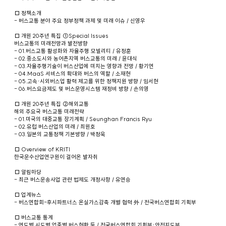
□ 정책소개
- 버스교통 분야 주요 정부정책 과제 및 미래 이슈 / 신영우
□ 개원 20주년 특집 ①Special Issues
버스교통의 미래전망과 발전방향
- 01.버스교통 활성화와 자율주행 모빌리티 / 유정훈
- 02.중소도시와 농어촌지역 버스교통의 미래 / 윤대식
- 03.자율주행기술이 버스산업에 미치는 영향과 전망 / 황기연
- 04.MaaS 서비스의 확대와 버스의 역할 / 소재현
- 05.고속·시외버스업 활력 제고를 위한 정책지원 방향 / 임서현
- 06.버스요금제도 및 버스운영시스템 재정비 방향 / 손의영
□ 개원 20주년 특집 ②해외교통
해외 주요국 버스교통 미래전략
- 01.미국의 대중교통 장기계획 / Seunghan Francis Ryu
- 02.유럽 버스산업의 미래 / 최원호
- 03.일본의 교통정책 기본방향 / 박정욱
□ Overview of KRITI
한국운수산업연구원이 걸어온 발자취
□ 알림마당
- 최근 버스운송사업 관련 법제도 개정사항 / 유연승
□ 업계뉴스
- 버스연합회-후시파트너스 온실가스감축 개별 협력 外 / 전국버스연합회 기획부
□ 버스교통 통계
- 연도별 시도별 업종별 버스현황 등 / 전국버스연합회 기획부·안전지도부