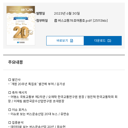
발행일
2023년 6월 30일
첨부파일
버스교통78호여름호.pdf [25113kb]
바로보기
다운로드
주요내용
□ 발간사
- '개원 20주년 특집호' 발간에 부쳐 / 김기성
□ 축하 메시지
- 어명소 국토교통부 제2차관 / 오재학 한국교통연구원 원장 / 정진혁 한국교통학회 회
장 / 이재림 前한국운수산업연구원 초대원장
□ 이슈 포커스
- 이슈로 보는 버스운송산업 20대 뉴스 / 유연승
□ 집중분석
- 데이터로 보는 버스운송산업 20년 / 최승현